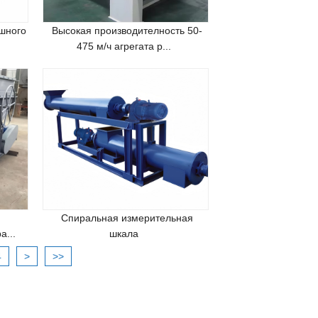
шного
Высокая производителность 50-
475 м/ч агрегата р...
Спиральная измерительная
а...
шкала
4
>
>>