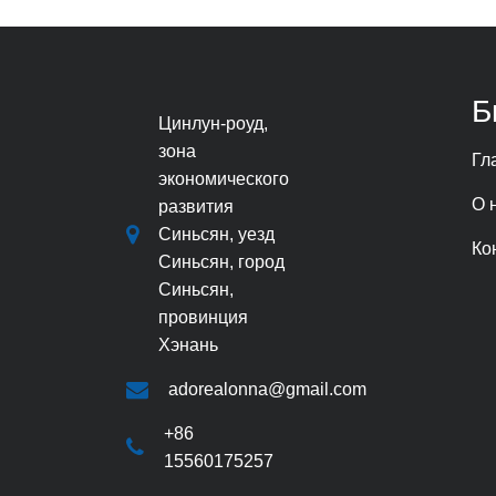
Б
Цинлун-роуд,
зона
Гл
экономического
О 
развития
Синьсян, уезд
Ко
Синьсян, город
Синьсян,
провинция
Хэнань
adorealonna@gmail.com
+86
15560175257