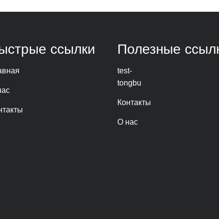
ыстрые ссылки
Полезные ссыл
авная
test-
tongbu
нас
Контакты
нтакты
О нас