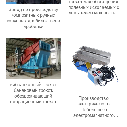
грохот для обогащения
полезных ископаемых с
Завод по производству
двигателем мощностью
композитных ручных
30 кВт с высокой
конусных дробилок, цена
производительностью 60-
дробилки
350 т/ч,
производительностью 2-3
слоя
вибрационный грохот,
банановый грохот,
обезвоживающий
Производство
вибрационный грохот
электрического
Небольшого
электромагнитного
автоматического
вибрирующего лоткового