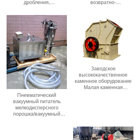
дробления,
возвратно-
передвижного типа,
поступательный питатель
подходит для добычи
полезных ископаемых
производительностью 20-
300 т/ч
Заводское
высококачественное
каменное оборудование
Малая каменная
дробилка для золотой
Пневматический
руды известняка
вакуумный питатель
Дизельная молотковая
мелкодисперсного
дробилка
порошка/вакуумный
питатель гранул/
вакуумный конвейер