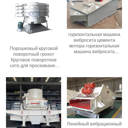
горизонтальная машина
вибросита цемента
мотора горизонтальная
Порошковый круговой
машина вибросита
поворотный грохот
цемента мотора
Круговое поворотное
использована для
сито для просеивания
зернистого удобрения
муки химических гранул
Промышленный круглый
поворотный грохот
Линейный вибрационный